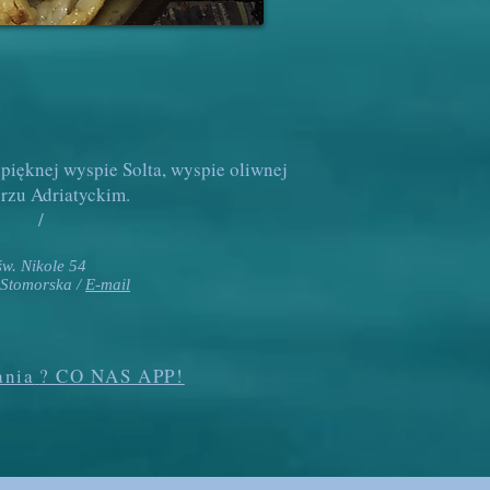
 pięknej wyspie Solta, wyspie oliwnej
rzu Adriatyckim.
/
św. Nikole 54
Stomorska /
E-mail
ania
? CO NAS APP!