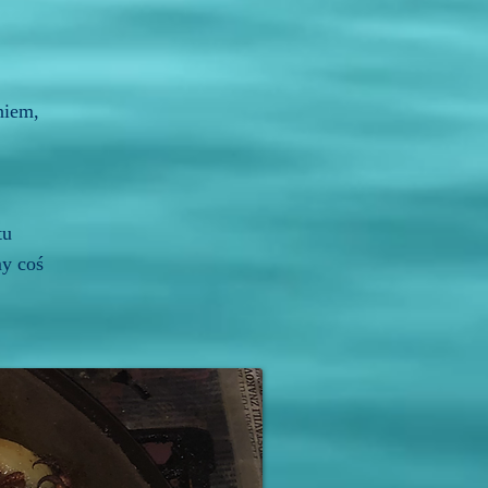
niem,
tu
my coś