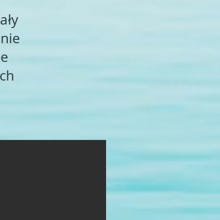
a
ały
anie
je
ach