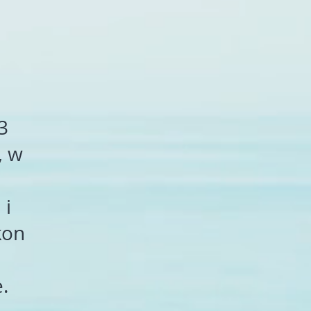
3
, w
 i
kon
.