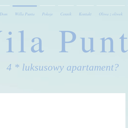
Dom
Willa Punta
Pokoje
Cennik
Kontakt
Oliwa z oliwek
ila Pun
4 * luksusowy apartament?