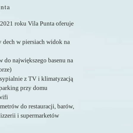
nta
2021 roku Vila Punta oferuje
y dech w piersiach widok na
w do największego basenu na
orze)
sypialnie z TV i klimatyzacją
 parking przy domu
ifi
metrów do restauracji, barów,
pizzerii i supermarketów