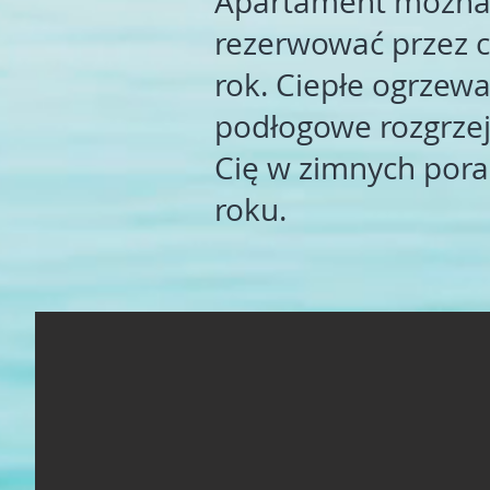
Apartament możn
rezerwować przez c
rok. Ciepłe ogrzew
podłogowe rozgrze
Cię w zimnych por
roku.