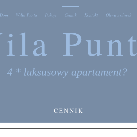
Dom
Willa Punta
Pokoje
Cennik
Kontakt
Oliwa z oliwek
ila Pun
4 * luksusowy apartament?
CENNIK